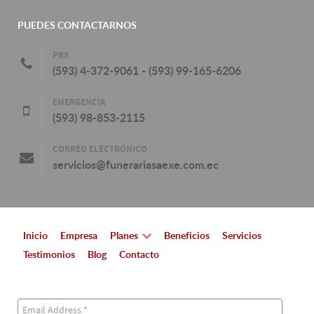
PUEDES CONTACTARNOS
PBX
(593) 4-372-9061 - (593) 99-165-6206
EMERGENCIA
(593) 98-853-2115
CORREO ELECTRÓNICO
servicios@funerariasaexe.com.ec
Inicio
Empresa
Planes
Beneficios
Servicios
Testimonios
Blog
Contacto